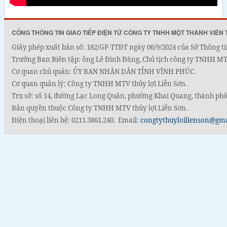
CỔNG THÔNG TIN GIAO TIẾP ĐIỆN TỬ CÔNG TY TNHH MỘT THÀNH VIÊN 
Giấy phép xuất bản số: 182/GP-TTĐT ngày 06/9/2024 của Sở Thông ti
Trưởng Ban Biên tập: ông Lê Đình Đăng, Chủ tịch công ty TNHH MTV
Cơ quan chủ quản: ỦY BAN NHÂN DÂN TỈNH VĨNH PHÚC.
Cơ quan quản lý: Công ty TNHH MTV thủy lợi Liễn Sơn.
Trụ sở: số 14, đường Lạc Long Quân, phường Khai Quang, thành phố
Bản quyền thuộc Công ty TNHH MTV thủy lợi Liễn Sơn.
Điện thoại liên hệ: 0211.3861.240. Email:
congtythuyloilienson@gm