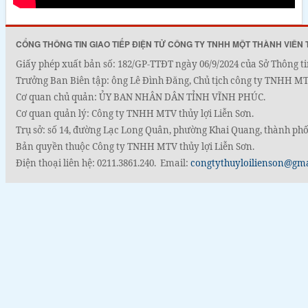
CỔNG THÔNG TIN GIAO TIẾP ĐIỆN TỬ CÔNG TY TNHH MỘT THÀNH VIÊN 
Giấy phép xuất bản số: 182/GP-TTĐT ngày 06/9/2024 của Sở Thông ti
Trưởng Ban Biên tập: ông Lê Đình Đăng, Chủ tịch công ty TNHH MTV
Cơ quan chủ quản: ỦY BAN NHÂN DÂN TỈNH VĨNH PHÚC.
Cơ quan quản lý: Công ty TNHH MTV thủy lợi Liễn Sơn.
Trụ sở: số 14, đường Lạc Long Quân, phường Khai Quang, thành phố
Bản quyền thuộc Công ty TNHH MTV thủy lợi Liễn Sơn.
Điện thoại liên hệ: 0211.3861.240. Email:
congtythuyloilienson@gm