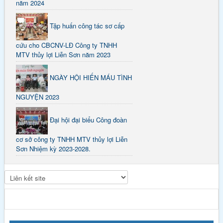
năm 2024
Tập huấn công tác sơ cấp
cứu cho CBCNV-LĐ Công ty TNHH
MTV thủy lợi Liễn Sơn năm 2023
NGÀY HỘI HIẾN MÁU TÌNH
NGUYỆN 2023
Đại hội đại biểu Công đoàn
cơ sở công ty TNHH MTV thủy lợi Liễn
Sơn Nhiệm kỳ 2023-2028.