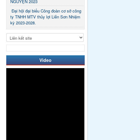
NGUYỆN 2023
Đại hội đại biểu Công đoàn cơ sở công
ty TNHH MTV thủy lợi Liễn Sơn Nhiệm
kỳ 2023-2028.
Video