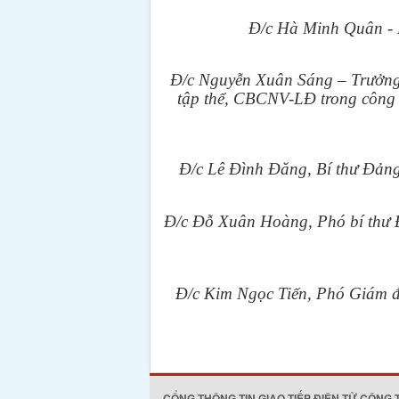
Đ/c Hà Minh Quân - K
Đ/c Nguyễn Xuân Sáng – Trưởng
tập thể, CBCNV-LĐ trong công t
Đ/c Lê Đình Đăng, Bí thư Đảng
Đ/c Đỗ Xuân Hoàng, Phó bí thư 
Đ/c Kim Ngọc Tiến, Phó Giám đố
CỔNG THÔNG TIN GIAO TIẾP ĐIỆN TỬ CÔNG 