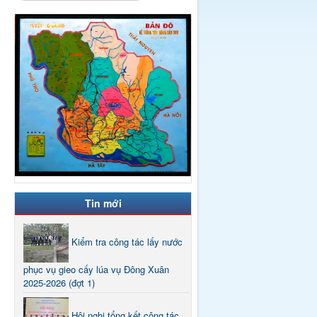
Tin mới
Kiểm tra công tác lấy nước
phục vụ gieo cấy lúa vụ Đông Xuân
2025-2026 (đợt 1)
Hội nghị tổng kết công tác