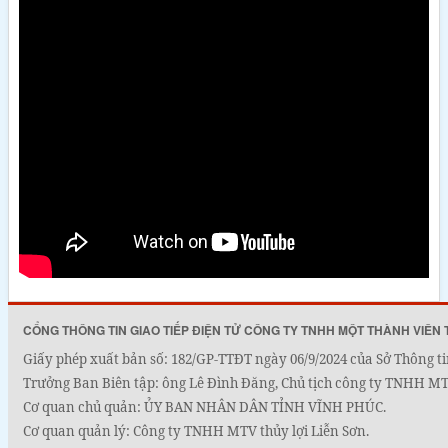
CỔNG THÔNG TIN GIAO TIẾP ĐIỆN TỬ CÔNG TY TNHH MỘT THÀNH VIÊN 
Giấy phép xuất bản số: 182/GP-TTĐT ngày 06/9/2024 của Sở Thông ti
Trưởng Ban Biên tập: ông Lê Đình Đăng, Chủ tịch công ty TNHH MTV
Cơ quan chủ quản: ỦY BAN NHÂN DÂN TỈNH VĨNH PHÚC.
Cơ quan quản lý: Công ty TNHH MTV thủy lợi Liễn Sơn.