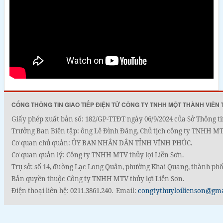
CỔNG THÔNG TIN GIAO TIẾP ĐIỆN TỬ CÔNG TY TNHH MỘT THÀNH VIÊN 
Giấy phép xuất bản số: 182/GP-TTĐT ngày 06/9/2024 của Sở Thông ti
Trưởng Ban Biên tập: ông Lê Đình Đăng, Chủ tịch công ty TNHH MTV
Cơ quan chủ quản: ỦY BAN NHÂN DÂN TỈNH VĨNH PHÚC.
Cơ quan quản lý: Công ty TNHH MTV thủy lợi Liễn Sơn.
Trụ sở: số 14, đường Lạc Long Quân, phường Khai Quang, thành phố
Bản quyền thuộc Công ty TNHH MTV thủy lợi Liễn Sơn.
Điện thoại liên hệ: 0211.3861.240. Email:
congtythuyloilienson@gm