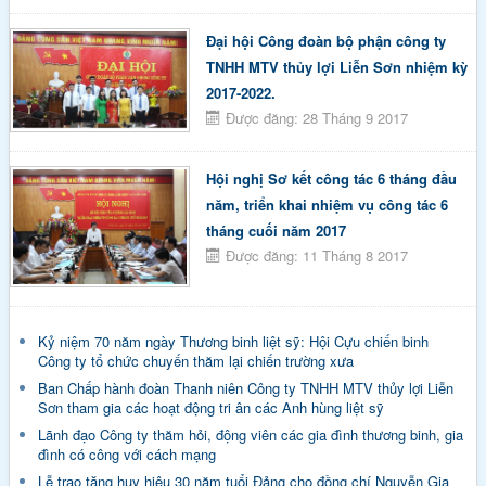
Đại hội Công đoàn bộ phận công ty
TNHH MTV thủy lợi Liễn Sơn nhiệm kỳ
2017-2022.
Được đăng: 28 Tháng 9 2017
Hội nghị Sơ kết công tác 6 tháng đầu
năm, triển khai nhiệm vụ công tác 6
tháng cuối năm 2017
Được đăng: 11 Tháng 8 2017
Kỷ niệm 70 năm ngày Thương binh liệt sỹ: Hội Cựu chiến binh
Công ty tổ chức chuyến thăm lại chiến trường xưa
Ban Chấp hành đoàn Thanh niên Công ty TNHH MTV thủy lợi Liễn
Sơn tham gia các hoạt động tri ân các Anh hùng liệt sỹ
Lãnh đạo Công ty thăm hỏi, động viên các gia đình thương binh, gia
đình có công với cách mạng
Lễ trao tặng huy hiệu 30 năm tuổi Đảng cho đồng chí Nguyễn Gia